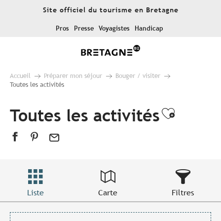
Aller
Site officiel du tourisme en Bretagne
au
contenu
Pros
Presse
Voyagistes
Handicap
principal
Accueil
Préparer mon séjour
Bouger / visiter
Toutes les activités
Toutes les activités
Ajouter
Liste
Carte
Filtres