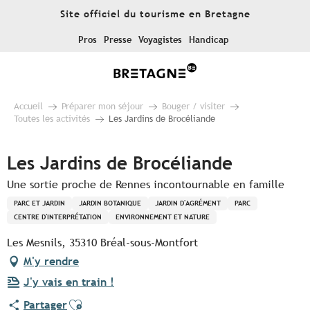
Aller
Site officiel du tourisme en Bretagne
au
contenu
Pros
Presse
Voyagistes
Handicap
principal
Accueil
Préparer mon séjour
Bouger / visiter
Toutes les activités
Les Jardins de Brocéliande
Les Jardins de Brocéliande
Une sortie proche de Rennes incontournable en famille
PARC ET JARDIN
JARDIN BOTANIQUE
JARDIN D'AGRÉMENT
PARC
CENTRE D'INTERPRÉTATION
ENVIRONNEMENT ET NATURE
Les Mesnils, 35310 Bréal-sous-Montfort
M'y rendre
J'y vais en train !
Ajouter aux favoris
Partager