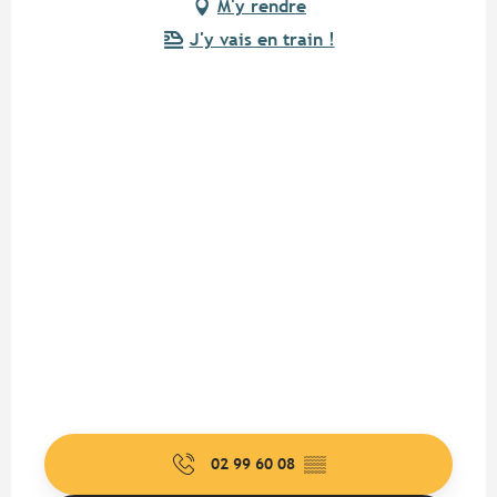
M'y rendre
J'y vais en train !
02 99 60 08
▒▒