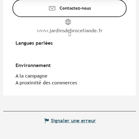
Contactez-nous
www.jardinsdebroceliande.fr
Langues parlées
Langues parlées
Environnement
Environnement
A la campagne
A proximité des commerces
Signaler une erreur