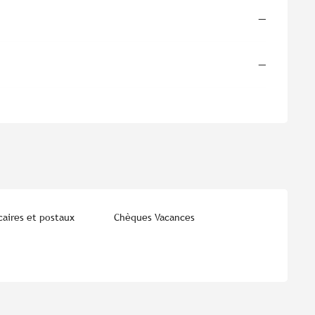
—
—
aires et postaux
Chèques Vacances