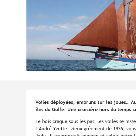
Description
Voiles déployées, embruns sur les joues… Au 
îles du Golfe. Une croisière hors du temps 
Le bois craque sous les pas, les voiles se his
l’André Yvette, vieux gréement de 1936, vous 
Jadis, il transportait goémon et galets entre l