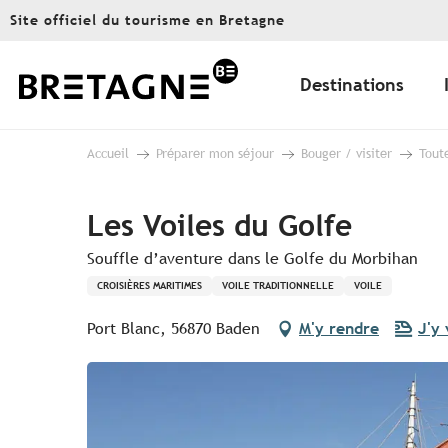
Aller
Site officiel du tourisme en Bretagne
au
contenu
principal
Destinations
Accueil
Préparer mon séjour
Bouger / visiter
Toute
Les Voiles du Golfe
Souffle d’aventure dans le Golfe du Morbihan
CROISIÈRES MARITIMES
VOILE TRADITIONNELLE
VOILE
Port Blanc, 56870 Baden
M'y rendre
J'y 