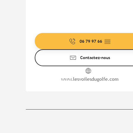
06 79 97 66
▒▒
Contactez-nous
www.lesvoilesdugolfe.com