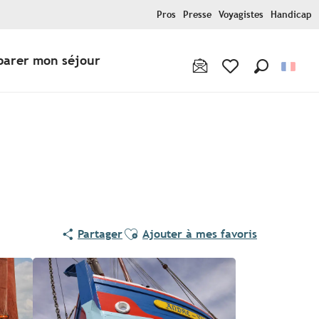
Pros
Presse
Voyagistes
Handicap
parer mon séjour
Recherche
Voir les favoris
Ajouter aux favoris
Partager
Ajouter à mes favoris