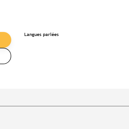
Langues parlées
Langues parlées