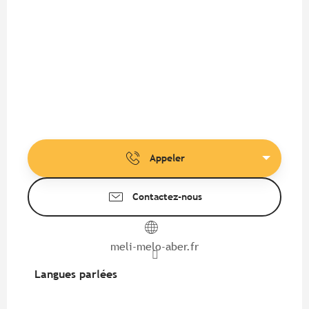
Appeler
Contactez-nous
meli-melo-aber.fr
Langues parlées
Langues parlées