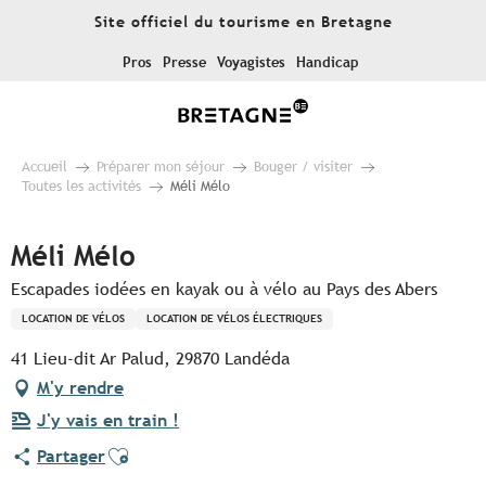
Aller
Site officiel du tourisme en Bretagne
au
contenu
Pros
Presse
Voyagistes
Handicap
principal
Accueil
Préparer mon séjour
Bouger / visiter
Toutes les activités
Méli Mélo
Méli Mélo
Escapades iodées en kayak ou à vélo au Pays des Abers
LOCATION DE VÉLOS
LOCATION DE VÉLOS ÉLECTRIQUES
41 Lieu-dit Ar Palud, 29870 Landéda
M'y rendre
J'y vais en train !
Ajouter aux favoris
Partager