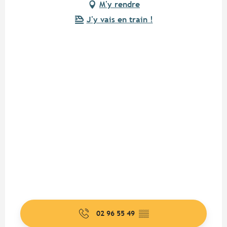
M'y rendre
J'y vais en train !
02 96 55 49
▒▒