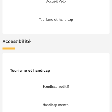
Accueil Vélo
Tourisme et handicap
Accessibilité
Tourisme et handicap
Tourisme et handicap
Handicap auditif
Handicap mental