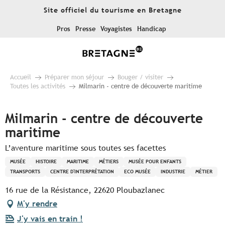
Aller
Site officiel du tourisme en Bretagne
au
contenu
Pros
Presse
Voyagistes
Handicap
principal
Accueil
Préparer mon séjour
Bouger / visiter
Toutes les activités
Milmarin - centre de découverte maritime
Milmarin - centre de découverte
maritime
L’aventure maritime sous toutes ses facettes
MUSÉE
HISTOIRE
MARITIME
MÉTIERS
MUSÉE POUR ENFANTS
TRANSPORTS
CENTRE D'INTERPRÉTATION
ECO MUSÉE
INDUSTRIE
MÉTIER
16 rue de la Résistance, 22620 Ploubazlanec
M'y rendre
J'y vais en train !