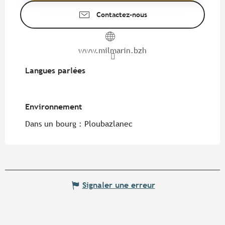
Contactez-nous
www.milmarin.bzh
Langues parlées
Langues parlées
Environnement
Environnement
Dans un bourg :
Ploubazlanec
Signaler une erreur