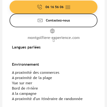
06 16 56 06
▒▒
Contactez-nous
montgolfiere-experience.com
Langues parlées
Langues parlées
Environnement
Environnement
A proximité des commerces
A proximité de la plage
Vue sur mer
Bord de rivière
A la campagne
A proximité d'un itinéraire de randonnée