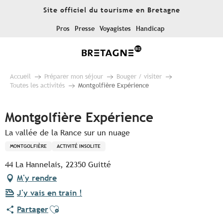
Aller
Site officiel du tourisme en Bretagne
au
contenu
Pros
Presse
Voyagistes
Handicap
principal
Accueil
Préparer mon séjour
Bouger / visiter
Toutes les activités
Montgolfière Expérience
Montgolfière Expérience
La vallée de la Rance sur un nuage
MONTGOLFIÈRE
ACTIVITÉ INSOLITE
44 La Hannelais, 22350 Guitté
M'y rendre
J'y vais en train !
Ajouter aux favoris
Partager