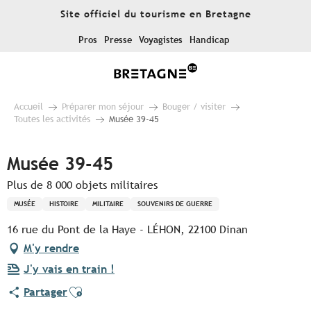
Aller
Site officiel du tourisme en Bretagne
au
contenu
Pros
Presse
Voyagistes
Handicap
principal
Accueil
Préparer mon séjour
Bouger / visiter
Toutes les activités
Musée 39-45
Musée 39-45
Plus de 8 000 objets militaires
MUSÉE
HISTOIRE
MILITAIRE
SOUVENIRS DE GUERRE
16 rue du Pont de la Haye - LÉHON, 22100 Dinan
M'y rendre
J'y vais en train !
Ajouter aux favoris
Partager