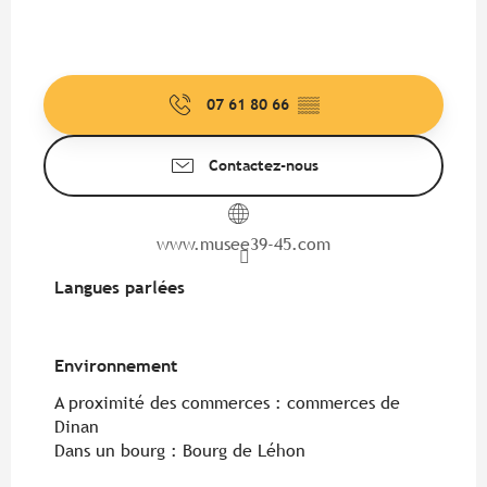
07 61 80 66
▒▒
Contactez-nous
www.musee39-45.com
Langues parlées
Langues parlées
Environnement
Environnement
A proximité des commerces :
commerces de
Dinan
Dans un bourg :
Bourg de Léhon