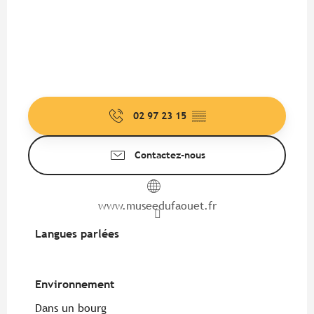
02 97 23 15
▒▒
Contactez-nous
www.museedufaouet.fr
Langues parlées
Langues parlées
Environnement
Environnement
Dans un bourg