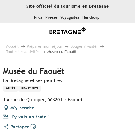
Aller
Site officiel du tourisme en Bretagne
au
contenu
Pros
Presse
Voyagistes
Handicap
principal
Accueil
Préparer mon séjour
Bouger / visiter
Toutes les activités
Musée du Faouët
Musée du Faouët
La Bretagne et ses peintres
MUSÉE
BEAUX ARTS
1 A rue de Quimper, 56320 Le Faouët
M'y rendre
J'y vais en train !
Ajouter aux favoris
Partager