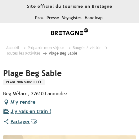
Aller
Site officiel du tourisme en Bretagne
au
contenu
Pros
Presse
Voyagistes
Handicap
principal
Accueil
Préparer mon séjour
Bouger / visiter
Toutes les activités
Plage Beg Sable
Plage Beg Sable
PLAGE NON SURVEILLÉE
Beg Mélard, 22610 Lanmodez
M'y rendre
J'y vais en train !
Ajouter aux favoris
Partager