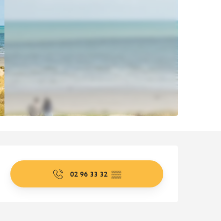
Ouverture et coordonnées
02 96 33 32
▒▒