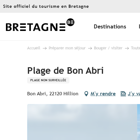
Aller
Site officiel du tourisme en Bretagne
au
contenu
principal
Destinations
Accueil
Préparer mon séjour
Bouger / visiter
Toute
Plage de Bon Abri
PLAGE NON SURVEILLÉE
Bon Abri, 22120 Hillion
M'y rendre
J'y v