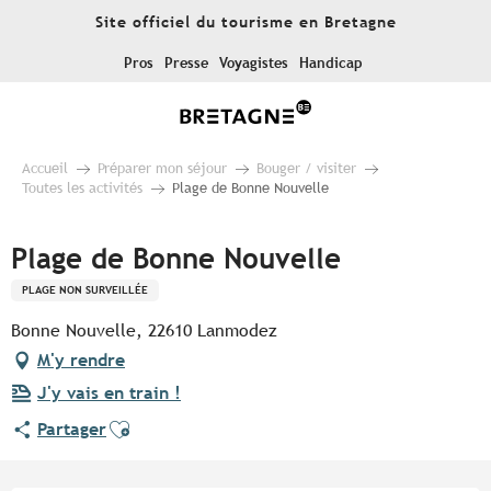
Aller
Site officiel du tourisme en Bretagne
au
contenu
Pros
Presse
Voyagistes
Handicap
principal
Accueil
Préparer mon séjour
Bouger / visiter
Toutes les activités
Plage de Bonne Nouvelle
Plage de Bonne Nouvelle
PLAGE NON SURVEILLÉE
Bonne Nouvelle, 22610 Lanmodez
M'y rendre
J'y vais en train !
Ajouter aux favoris
Partager