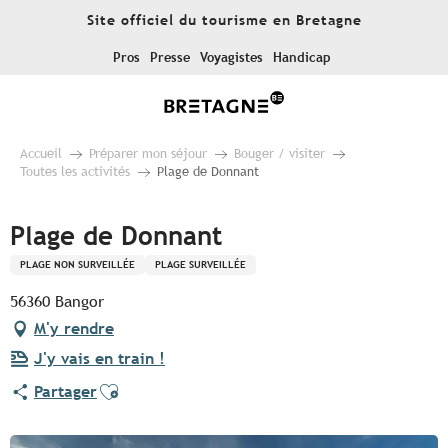
Aller
Site officiel du tourisme en Bretagne
au
contenu
Pros
Presse
Voyagistes
Handicap
principal
Accueil
Préparer mon séjour
Bouger / visiter
Toutes les activités
Plage de Donnant
Plage de Donnant
PLAGE NON SURVEILLÉE
PLAGE SURVEILLÉE
56360 Bangor
M'y rendre
J'y vais en train !
Ajouter aux favoris
Partager