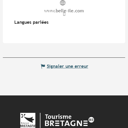
www.belle-ile.com
Langues parlées
Langues parlées
Signaler une erreur