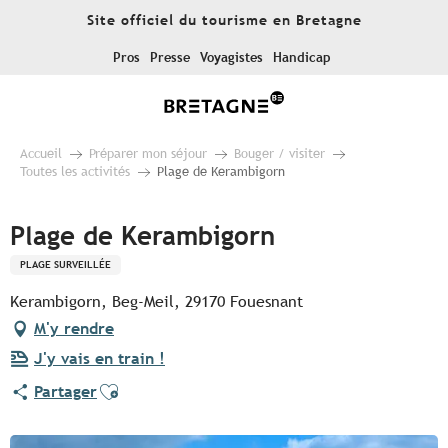
Aller
Site officiel du tourisme en Bretagne
au
contenu
Pros
Presse
Voyagistes
Handicap
principal
Accueil
Préparer mon séjour
Bouger / visiter
Toutes les activités
Plage de Kerambigorn
Plage de Kerambigorn
PLAGE SURVEILLÉE
Kerambigorn, Beg-Meil, 29170 Fouesnant
M'y rendre
J'y vais en train !
Ajouter aux favoris
Partager