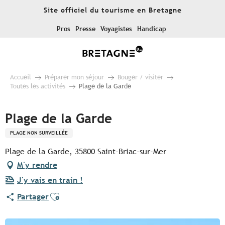
Aller
Site officiel du tourisme en Bretagne
au
contenu
Pros
Presse
Voyagistes
Handicap
principal
Accueil
Préparer mon séjour
Bouger / visiter
Toutes les activités
Plage de la Garde
Plage de la Garde
PLAGE NON SURVEILLÉE
Plage de la Garde, 35800 Saint-Briac-sur-Mer
M'y rendre
J'y vais en train !
Ajouter aux favoris
Partager