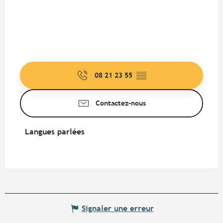
08 21 23 55
▒▒
Contactez-nous
Langues parlées
Langues parlées
Signaler une erreur