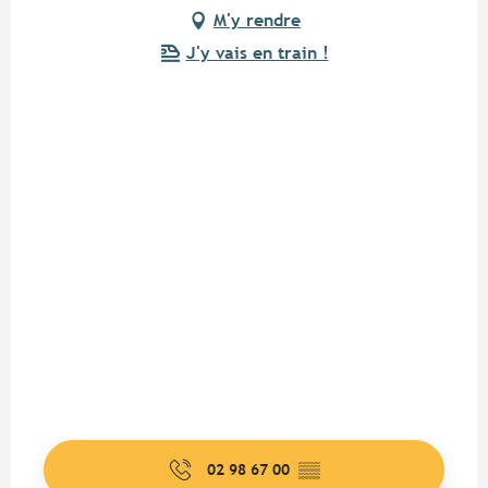
M'y rendre
J'y vais en train !
02 98 67 00
▒▒