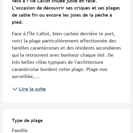
vélo à l’île Callot située juste en face. 
L’occasion de découvrir ses criques et ses plages 
de sable fin ou encore les joies de la pêche à 
pied.
Face à l'île Callot, bien cachée derrière le port, 
voici la plage particulièrement affectionnée des 
familles carantécoises et des résidents secondaires 
qui la retrouvent avec bonheur chaque été. De 
très belles villas typiques de l'architecture 
carantécoise bordent cette plage. Plage non 
surveillée,...
Lire la suite
Type de plage
Type de plage
Famille