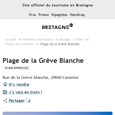
Aller
Site officiel du tourisme en Bretagne
au
contenu
Pros
Presse
Voyagistes
Handicap
principal
Accueil
Préparer mon séjour
Bouger / visiter
Toutes les activités
Plage de la Grève Blanche
Plage de la Grève Blanche
PLAGE SURVEILLÉE
Rue de la Grève blanche, 29660 Carantec
M'y rendre
J'y vais en train !
Ajouter aux favoris
Partager