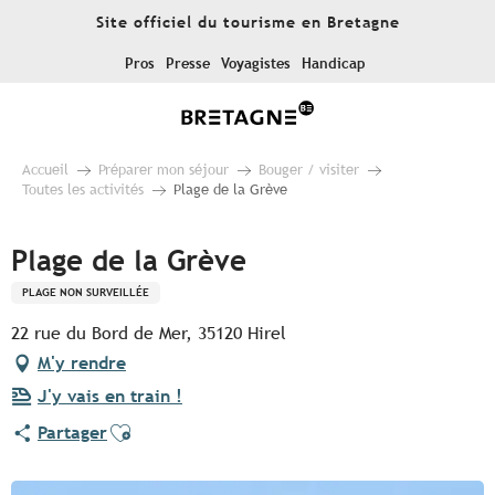
Aller
Site officiel du tourisme en Bretagne
au
contenu
Pros
Presse
Voyagistes
Handicap
principal
Accueil
Préparer mon séjour
Bouger / visiter
Toutes les activités
Plage de la Grève
Plage de la Grève
PLAGE NON SURVEILLÉE
22 rue du Bord de Mer, 35120 Hirel
M'y rendre
J'y vais en train !
Ajouter aux favoris
Partager