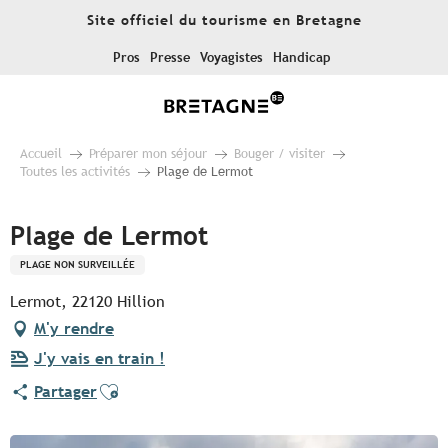
Aller
Site officiel du tourisme en Bretagne
au
contenu
Pros
Presse
Voyagistes
Handicap
principal
Accueil
Préparer mon séjour
Bouger / visiter
Toutes les activités
Plage de Lermot
Plage de Lermot
PLAGE NON SURVEILLÉE
Lermot, 22120 Hillion
M'y rendre
J'y vais en train !
Ajouter aux favoris
Partager