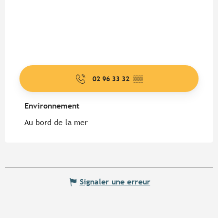
02 96 33 32
▒▒
Environnement
Environnement
Au bord de la mer
Signaler une erreur