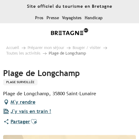
Aller
Site officiel du tourisme en Bretagne
au
contenu
Pros
Presse
Voyagistes
Handicap
principal
Accueil
Préparer mon séjour
Bouger / visiter
Toutes les activités
Plage de Longchamp
Plage de Longchamp
PLAGE SURVEILLÉE
Plage de Longchamp, 35800 Saint-Lunaire
M'y rendre
J'y vais en train !
Ajouter aux favoris
Partager