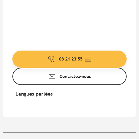
08 21 23 55
▒▒
Contactez-nous
Langues parlées
Langues parlées