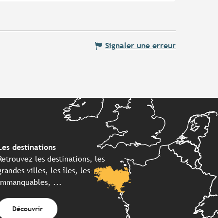
Signaler une erreur
Les destinations
Retrouvez les destinations, les
grandes villes, les îles, les
immanquables, ...
Découvrir