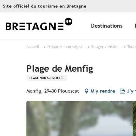
Aller
Site officiel du tourisme en Bretagne
au
contenu
principal
Destinations
Accueil
Préparer mon séjour
Bouger / visiter
Toute
Plage de Menfig
PLAGE NON SURVEILLÉE
Menfig, 29430 Plouescat
M'y rendre
J'y 