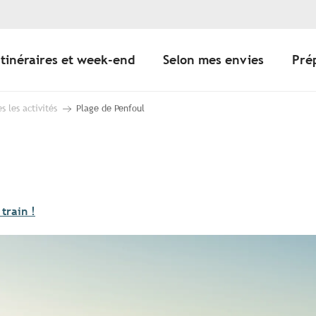
Itinéraires et week-end
Selon mes envies
Pré
s les activités
Plage de Penfoul
 train !