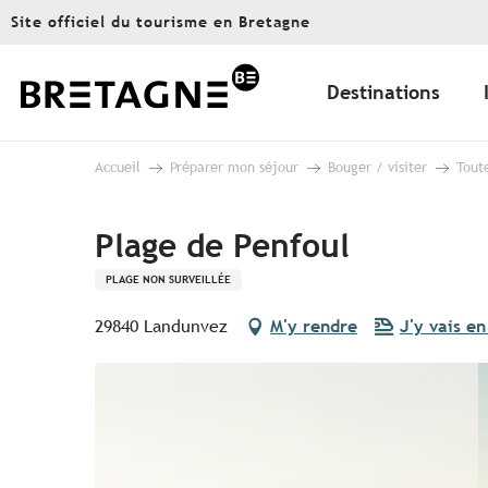
Aller
Site officiel du tourisme en Bretagne
au
contenu
principal
Destinations
Accueil
Préparer mon séjour
Bouger / visiter
Toute
Plage de Penfoul
PLAGE NON SURVEILLÉE
29840 Landunvez
M'y rendre
J'y vais en