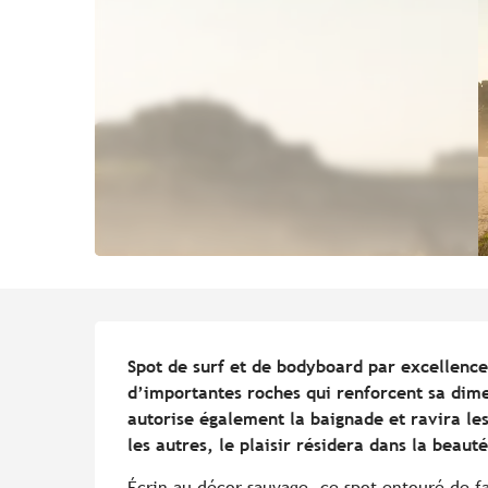
Description
Spot de surf et de bodyboard par excellence
d’importantes roches qui renforcent sa dime
autorise également la baignade et ravira les
les autres, le plaisir résidera dans la beaut
Écrin au décor sauvage, ce spot entouré de fa