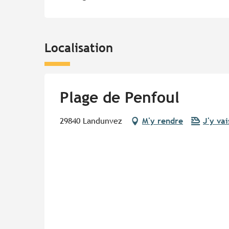
Localisation
Plage de Penfoul
29840 Landunvez
M'y rendre
J'y vai