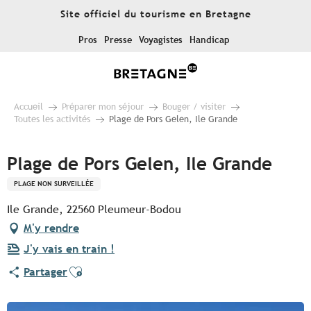
Aller
Site officiel du tourisme en Bretagne
au
contenu
Pros
Presse
Voyagistes
Handicap
principal
Accueil
Préparer mon séjour
Bouger / visiter
Toutes les activités
Plage de Pors Gelen, Ile Grande
Plage de Pors Gelen, Ile Grande
PLAGE NON SURVEILLÉE
Ile Grande, 22560 Pleumeur-Bodou
M'y rendre
J'y vais en train !
Ajouter aux favoris
Partager