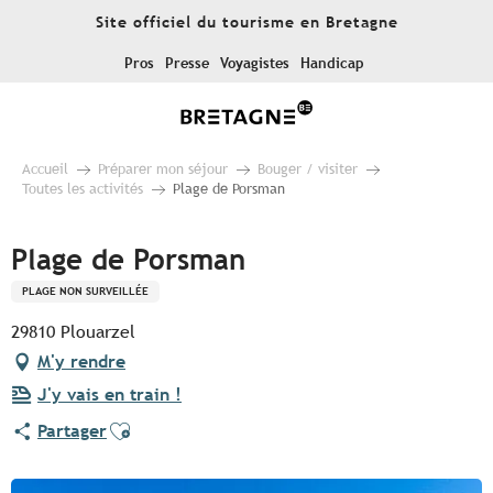
Aller
Site officiel du tourisme en Bretagne
au
contenu
Pros
Presse
Voyagistes
Handicap
principal
Accueil
Préparer mon séjour
Bouger / visiter
Toutes les activités
Plage de Porsman
Plage de Porsman
PLAGE NON SURVEILLÉE
29810 Plouarzel
M'y rendre
J'y vais en train !
Ajouter aux favoris
Partager