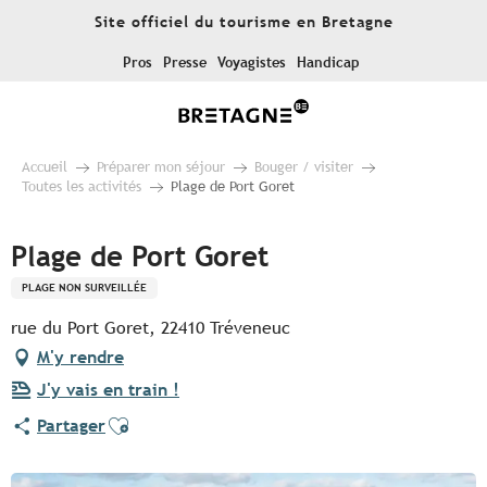
Aller
Site officiel du tourisme en Bretagne
au
contenu
Pros
Presse
Voyagistes
Handicap
principal
Accueil
Préparer mon séjour
Bouger / visiter
Toutes les activités
Plage de Port Goret
Plage de Port Goret
PLAGE NON SURVEILLÉE
rue du Port Goret, 22410 Tréveneuc
M'y rendre
J'y vais en train !
Ajouter aux favoris
Partager