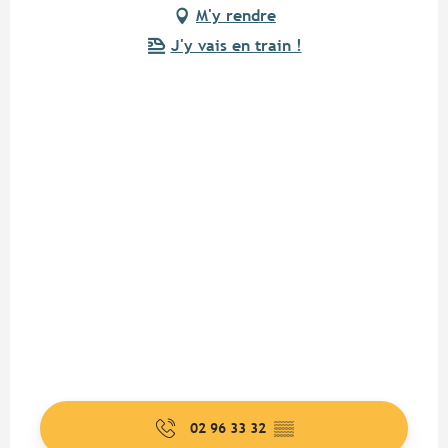
M'y rendre
J'y vais en train !
02 96 33 32
▒▒