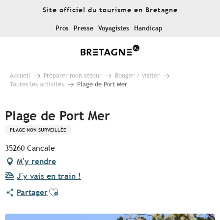
Aller
Site officiel du tourisme en Bretagne
au
contenu
Pros
Presse
Voyagistes
Handicap
principal
Accueil
Préparer mon séjour
Bouger / visiter
Toutes les activités
Plage de Port Mer
Plage de Port Mer
PLAGE NON SURVEILLÉE
35260 Cancale
M'y rendre
J'y vais en train !
Ajouter aux favoris
Partager