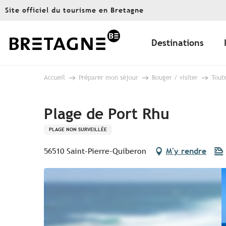
Aller
Site officiel du tourisme en Bretagne
au
contenu
principal
Destinations
Accueil
Préparer mon séjour
Bouger / visiter
Toute
Plage de Port Rhu
PLAGE NON SURVEILLÉE
56510 Saint-Pierre-Quiberon
M'y rendre