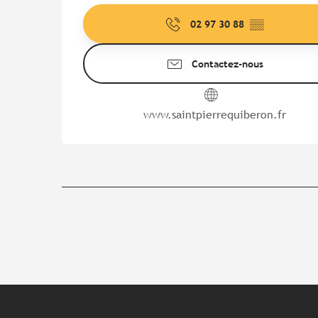
02 97 30 88
▒▒
Contactez-nous
www.saintpierrequiberon.fr