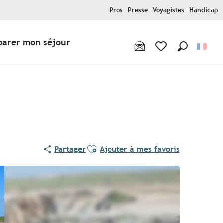
Pros
Presse
Voyagistes
Handicap
parer mon séjour
Recherche
Voir les favoris
Ajouter aux favoris
Partager
Ajouter à mes favoris