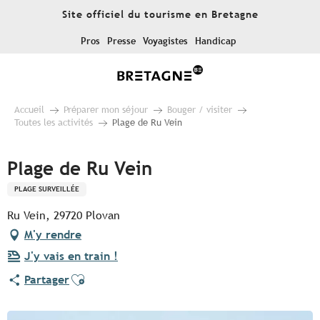
Aller
Site officiel du tourisme en Bretagne
au
contenu
Pros
Presse
Voyagistes
Handicap
principal
Accueil
Préparer mon séjour
Bouger / visiter
Toutes les activités
Plage de Ru Vein
Plage de Ru Vein
PLAGE SURVEILLÉE
Ru Vein, 29720 Plovan
M'y rendre
J'y vais en train !
Ajouter aux favoris
Partager