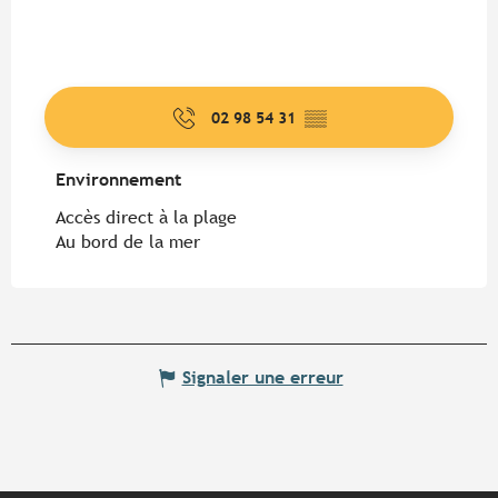
02 98 54 31
▒▒
Environnement
Environnement
Accès direct à la plage
Au bord de la mer
Signaler une erreur