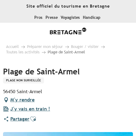
Aller
Site officiel du tourisme en Bretagne
au
contenu
Pros
Presse
Voyagistes
Handicap
principal
Accueil
Préparer mon séjour
Bouger / visiter
Toutes les activités
Plage de Saint-Armel
Plage de Saint-Armel
PLAGE NON SURVEILLÉE
56450 Saint-Armel
M'y rendre
J'y vais en train !
Ajouter aux favoris
Partager