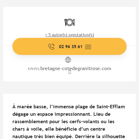
Ouverture et coordonnées
Restaurant
+ 5 autre(s) prestation(s)
02 96 35 61
▒▒
www.bretagne-cotedegranitrose.com
Description
À marée basse, l’immense plage de Saint-Efflam 
dégage un espace impressionnant. Lieu de 
rassemblement pour les cerfs-volants ou les 
chars à voile, elle bénéficie d’un centre 
nautique très bien équipé. Derrière la silhouette 