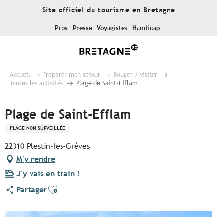
Aller
Site officiel du tourisme en Bretagne
au
contenu
Pros
Presse
Voyagistes
Handicap
principal
Accueil
Préparer mon séjour
Bouger / visiter
Toutes les activités
Plage de Saint-Efflam
Plage de Saint-Efflam
PLAGE NON SURVEILLÉE
22310 Plestin-les-Grèves
M'y rendre
J'y vais en train !
Ajouter aux favoris
Partager