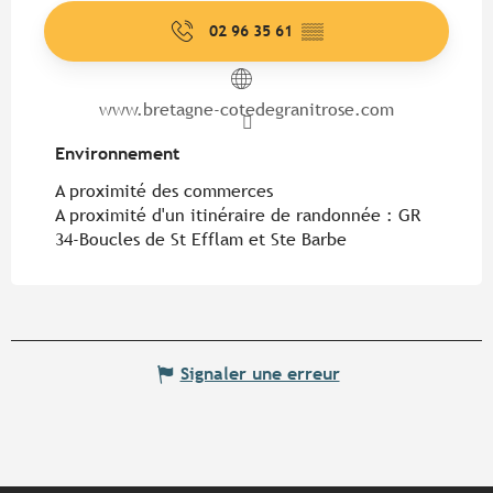
02 96 35 61
▒▒
www.bretagne-cotedegranitrose.com
Environnement
Environnement
A proximité des commerces
A proximité d'un itinéraire de randonnée :
GR
34-Boucles de St Efflam et Ste Barbe
Signaler une erreur