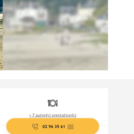
Ouverture et coordonnées
Restaurant
+ 7 autre(s) prestation(s)
02 96 35 61
▒▒