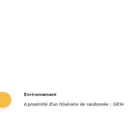
Environnement
Environnement
A proximité d'un itinéraire de randonnée :
GR34