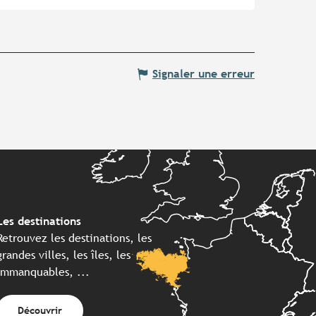
Signaler une erreur
Les destinations
Retrouvez les destinations, les
grandes villes, les îles, les
immanquables, ...
Découvrir