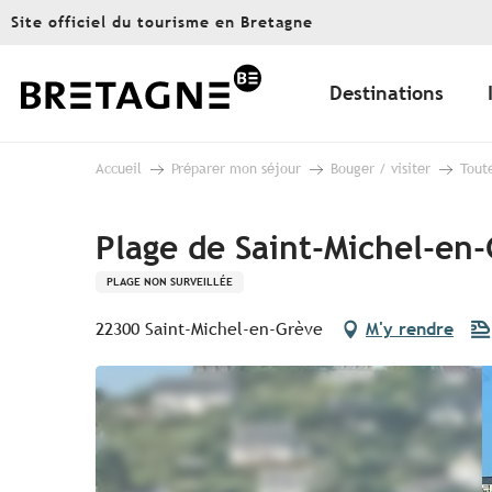
Aller
Site officiel du tourisme en Bretagne
au
contenu
principal
Destinations
Accueil
Préparer mon séjour
Bouger / visiter
Toute
Plage de Saint-Michel-en
PLAGE NON SURVEILLÉE
22300 Saint-Michel-en-Grève
M'y rendre