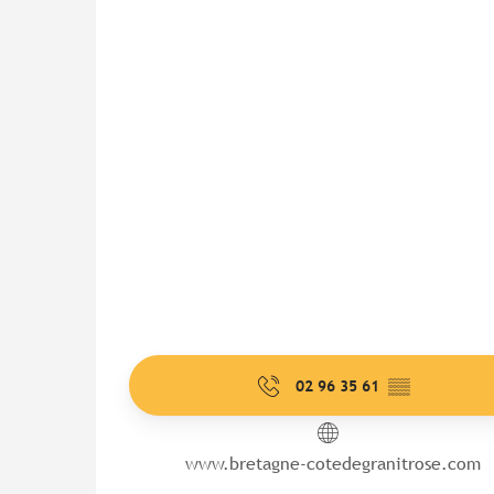
02 96 35 61
▒▒
www.bretagne-cotedegranitrose.com