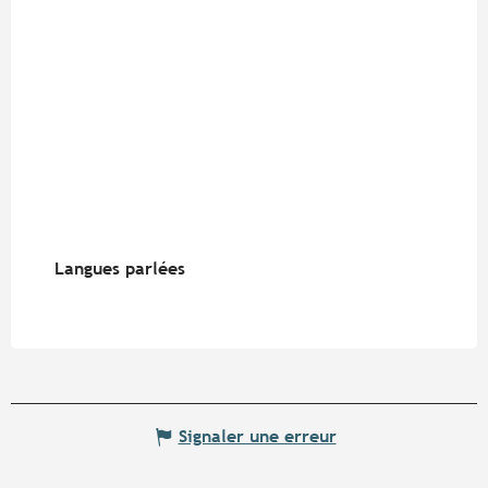
Langues parlées
Langues parlées
Signaler une erreur