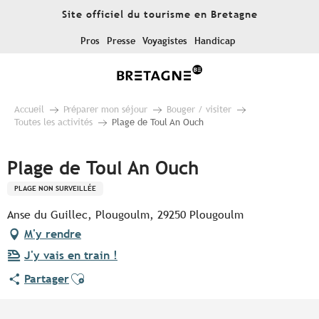
Aller
Site officiel du tourisme en Bretagne
au
contenu
Pros
Presse
Voyagistes
Handicap
principal
Accueil
Préparer mon séjour
Bouger / visiter
Toutes les activités
Plage de Toul An Ouch
Plage de Toul An Ouch
PLAGE NON SURVEILLÉE
Anse du Guillec, Plougoulm, 29250 Plougoulm
M'y rendre
J'y vais en train !
Ajouter aux favoris
Partager