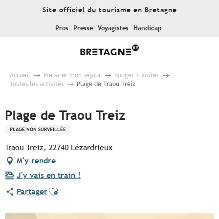
Aller
Site officiel du tourisme en Bretagne
au
contenu
Pros
Presse
Voyagistes
Handicap
principal
Accueil
Préparer mon séjour
Bouger / visiter
Toutes les activités
Plage de Traou Treiz
Plage de Traou Treiz
PLAGE NON SURVEILLÉE
Traou Treiz, 22740 Lézardrieux
M'y rendre
J'y vais en train !
Ajouter aux favoris
Partager