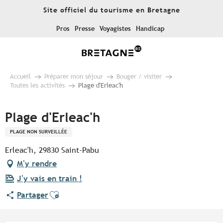
Aller
Site officiel du tourisme en Bretagne
au
contenu
Pros
Presse
Voyagistes
Handicap
principal
Accueil
Préparer mon séjour
Bouger / visiter
Toutes les activités
Plage d'Erleac'h
Plage d'Erleac'h
PLAGE NON SURVEILLÉE
Erleac'h, 29830 Saint-Pabu
M'y rendre
J'y vais en train !
Ajouter aux favoris
Partager