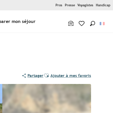
Pros
Presse
Voyagistes
Handicap
parer mon séjour
Recherche
Voir les favoris
Ajouter aux favoris
Partager
Ajouter à mes favoris