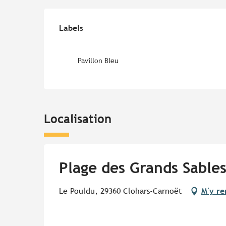
Offres de prestations
Labels
Labels
Pavillon Bleu
Localisation
Plage des Grands Sable
Le Pouldu, 29360 Clohars-Carnoët
M'y re