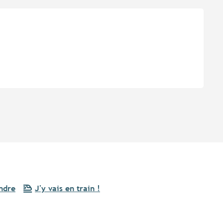
s
ndre
J'y vais en train !