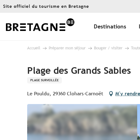
Aller
Site officiel du tourisme en Bretagne
au
contenu
principal
Destinations
Accueil
Préparer mon séjour
Bouger / visiter
Toute
Plage des Grands Sables
PLAGE SURVEILLÉE
Le Pouldu, 29360 Clohars-Carnoët
M'y rendr