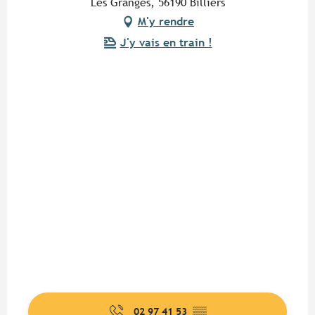
Les Granges, 56190 Billiers
M'y rendre
J'y vais en train !
02 97 41 53
▒▒