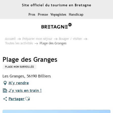
Aller
Site officiel du tourisme en Bretagne
au
contenu
Pros
Presse
Voyagistes
Handicap
principal
Accueil
Préparer mon séjour
Bouger / visiter
Toutes les activités
Plage des Granges
Plage des Granges
PLAGE NON SURVEILLÉE
Les Granges, 56190 Billiers
M'y rendre
J'y vais en train !
Ajouter aux favoris
Partager