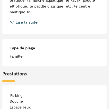
pratiquer la marche aquatique, le kayak, paddle 
elliptique, le paddle classique, etc. le centre 
nautique se...
Lire la suite
Type de plage
Type de plage
Famille
Prestations
Parking
Douche
Espace jeux