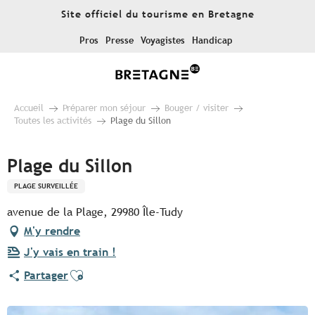
Aller
Site officiel du tourisme en Bretagne
au
contenu
Pros
Presse
Voyagistes
Handicap
principal
Accueil
Préparer mon séjour
Bouger / visiter
Toutes les activités
Plage du Sillon
Plage du Sillon
PLAGE SURVEILLÉE
avenue de la Plage, 29980 Île-Tudy
M'y rendre
J'y vais en train !
Ajouter aux favoris
Partager