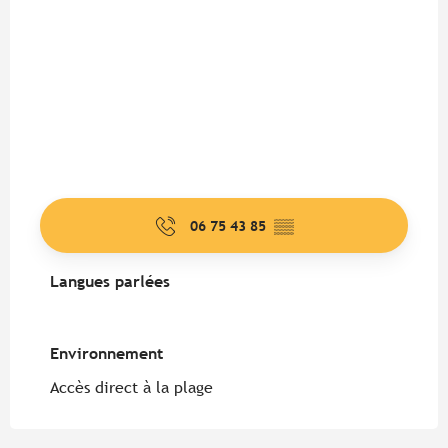
06 75 43 85
▒▒
Langues parlées
Langues parlées
Environnement
Environnement
Accès direct à la plage