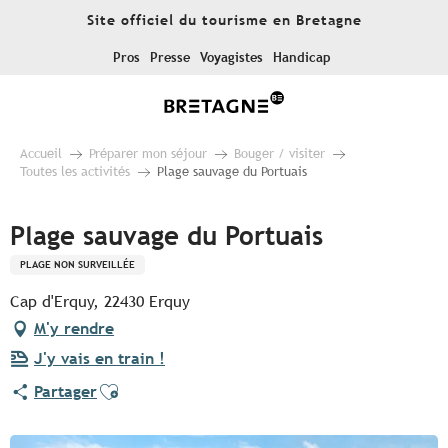
Aller
Site officiel du tourisme en Bretagne
au
contenu
Pros
Presse
Voyagistes
Handicap
principal
Accueil
Préparer mon séjour
Bouger / visiter
Toutes les activités
Plage sauvage du Portuais
Plage sauvage du Portuais
PLAGE NON SURVEILLÉE
Cap d'Erquy, 22430 Erquy
M'y rendre
J'y vais en train !
Ajouter aux favoris
Partager