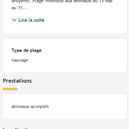
bruyères. Plage interdite aux animaux du 15 mai 
au 15...
Lire la suite
Type de plage
Type de plage
Sauvage
Prestations
Animaux acceptés