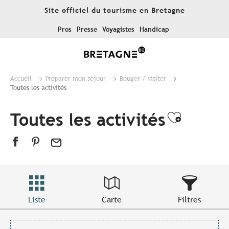
Aller
Site officiel du tourisme en Bretagne
au
contenu
Pros
Presse
Voyagistes
Handicap
principal
Accueil
Préparer mon séjour
Bouger / visiter
Toutes les activités
Toutes les activités
Ajouter
Liste
Carte
Filtres