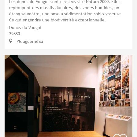
Les dunes du Vougot sont classées site Natura 2000. Elles
regroupent des massifs dunaires, des zones humides, un
étang saumâtre, une anse à sédimentation sablo-vaseuse.
Ce qui engendre une biodiversité exceptionnelle.
Dunes du Vougot
29880
Plouguerneau