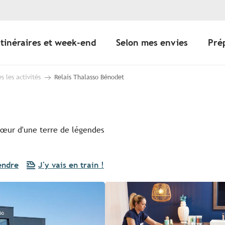
Itinéraires et week-end
Selon mes envies
Pré
s les activités
Relais Thalasso Bénodet
 cœur d'une terre de légendes
endre
J'y vais en train !