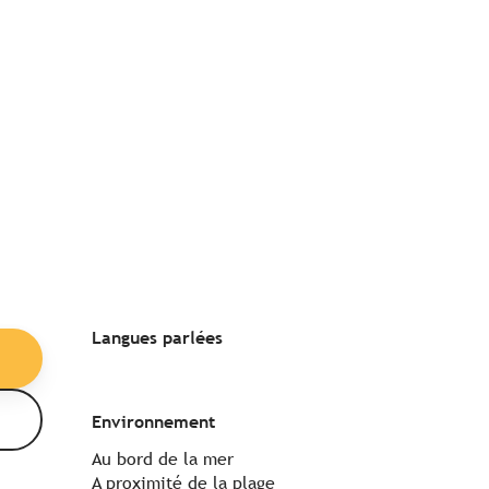
Langues parlées
Langues parlées
Environnement
Environnement
Au bord de la mer
A proximité de la plage