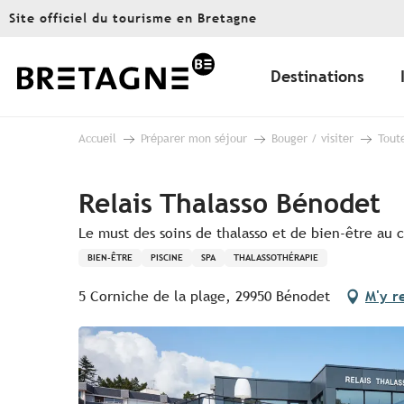
Aller
Site officiel du tourisme en Bretagne
au
contenu
principal
Destinations
Accueil
Préparer mon séjour
Bouger / visiter
Toute
Relais Thalasso Bénodet
Le must des soins de thalasso et de bien-être au
BIEN-ÊTRE
PISCINE
SPA
THALASSOTHÉRAPIE
5 Corniche de la plage, 29950 Bénodet
M'y r