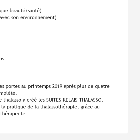
ique beauté/santé)
 avec son environnement)
l
ns
s portes au printemps 2019 après plus de quatre
omplète.
re thalasso a créé les SUITES RELAIS THALASSO.
 la pratique de la thalassothérapie, grâce au
 thérapeute.
!