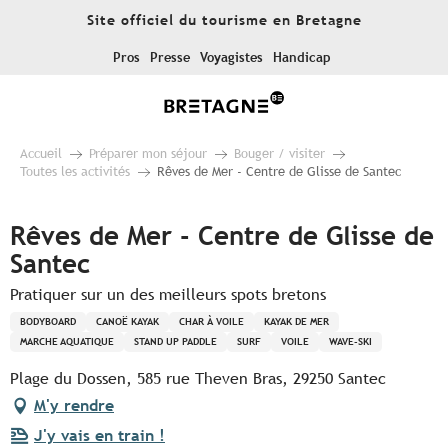
Aller
Site officiel du tourisme en Bretagne
au
contenu
Pros
Presse
Voyagistes
Handicap
principal
Accueil
Préparer mon séjour
Bouger / visiter
Toutes les activités
Rêves de Mer - Centre de Glisse de Santec
Rêves de Mer - Centre de Glisse de
Santec
Pratiquer sur un des meilleurs spots bretons
BODYBOARD
CANOË KAYAK
CHAR À VOILE
KAYAK DE MER
MARCHE AQUATIQUE
STAND UP PADDLE
SURF
VOILE
WAVE-SKI
Plage du Dossen, 585 rue Theven Bras, 29250 Santec
M'y rendre
J'y vais en train !