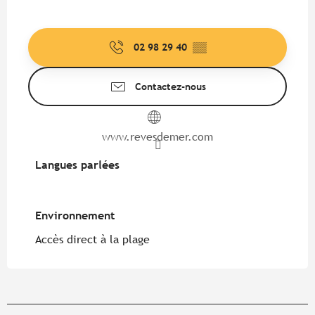
02 98 29 40
▒▒
Contactez-nous
www.revesdemer.com
Langues parlées
Langues parlées
Environnement
Environnement
Accès direct à la plage