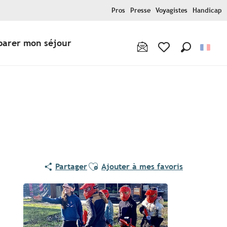
Pros
Presse
Voyagistes
Handicap
parer mon séjour
Recherche
Voir les favoris
Ajouter aux favoris
Partager
Ajouter à mes favoris