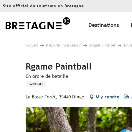
Aller
Site officiel du tourisme en Bretagne
au
contenu
principal
Destinations
Accueil
Préparer mon séjour
Bouger / visiter
Toute
Rgame Paintball
En ordre de bataille
PAINTBALL
La Basse Forêt, 35440 Dingé
M'y rendre