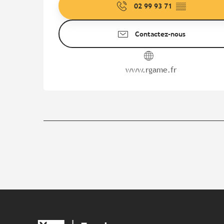
02 99 93 71
▒▒
Contactez-nous
www.rgame.fr