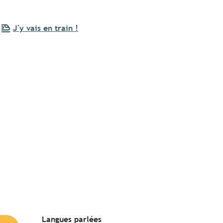
J'y vais en train !
Langues parlées
Langues parlées