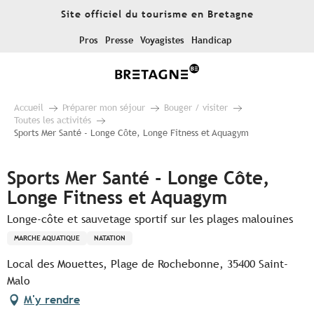
Aller
Site officiel du tourisme en Bretagne
au
contenu
Pros
Presse
Voyagistes
Handicap
principal
Accueil
Préparer mon séjour
Bouger / visiter
Toutes les activités
Sports Mer Santé - Longe Côte, Longe Fitness et Aquagym
Sports Mer Santé - Longe Côte,
Longe Fitness et Aquagym
Longe-côte et sauvetage sportif sur les plages malouines
MARCHE AQUATIQUE
NATATION
Local des Mouettes, Plage de Rochebonne, 35400 Saint-
Malo
M'y rendre