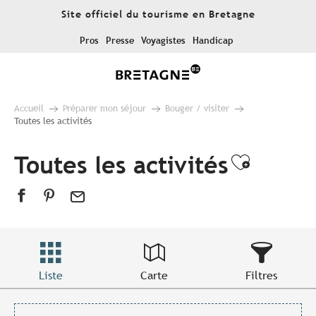
Aller
Site officiel du tourisme en Bretagne
au
contenu
Pros
Presse
Voyagistes
Handicap
principal
Accueil
Préparer mon séjour
Bouger / visiter
Toutes les activités
Toutes les activités
Ajouter
Liste
Carte
Filtres