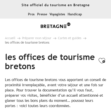
Aller
Site officiel du tourisme en Bretagne
au
contenu
Pros
Presse
Voyagistes
Handicap
principal
Accueil
Préparer mon séjour
Cartes et guides
les offices de tourisme bretons
les offices de tourisme
Ajo
bretons
Les offices de tourisme bretons vous apportent un conseil de
proximité irremplaçable, avant votre séjour et une fois sur
place. Pour trouver la documentation qu’il vous faut,
préparer vos visites, bénéficier d’un accueil attentionné et
glaner tous les bons plans du moment… poussez leurs
portes : voici toutes leurs coordonnées.