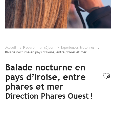
Accueil
Préparer mon séjour
Expériences Bretonnes
Balade nocturne en pays d’Iroise, entre phares et mer
Balade nocturne en
pays d’Iroise, entre
Ajo
phares et mer
Direction Phares Ouest !