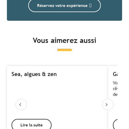
Réservez votre expérience
Vous aimerez aussi
Sea, algues & zen
Gang 
Voir des
rêve un
delphina
Lire la suite
Lire