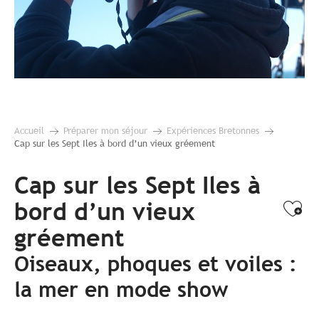
Accueil
Préparer mon séjour
Expériences Bretonnes
Cap sur les Sept Iles à bord d’un vieux gréement
Cap sur les Sept Iles à
bord d’un vieux
Ajo
gréement
Oiseaux, phoques et voiles :
la mer en mode show