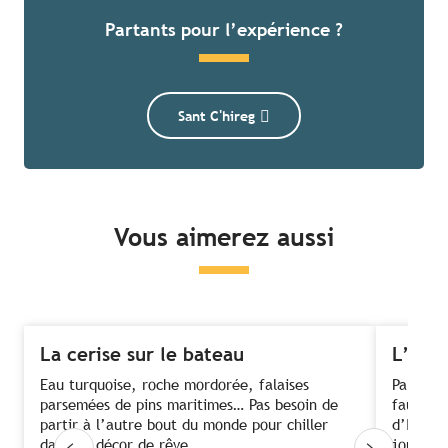
Partants pour l’expérience ?
Sant C'hireg
Vous aimerez aussi
La cerise sur le bateau
L’île 
Eau turquoise, roche mordorée, falaises
Partir e
parsemées de pins maritimes… Pas besoin de
faune fo
partir à l’autre bout du monde pour chiller
d’Iroise
dans un décor de rêve...
journée 