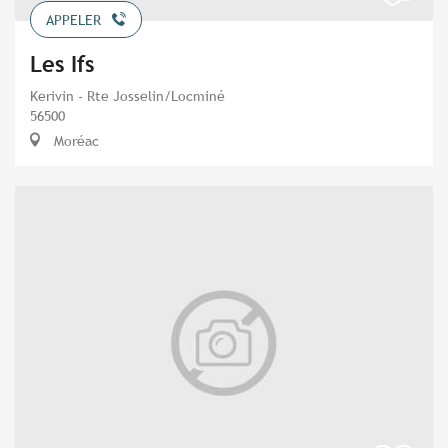
APPELER
Les Ifs
Kerivin - Rte Josselin/Locminé
56500
Moréac