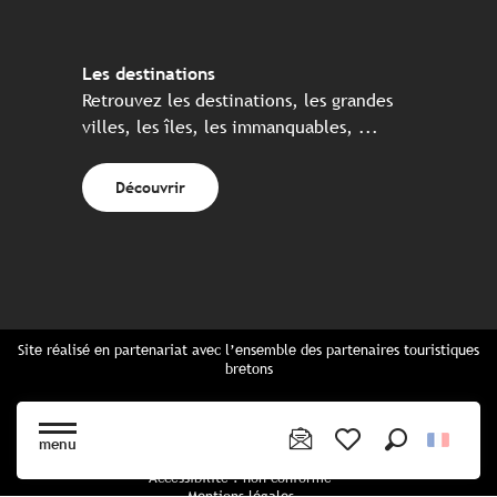
Les destinations
Retrouvez les destinations, les grandes
villes, les îles, les immanquables, ...
Découvrir
Site réalisé en partenariat avec l’ensemble des partenaires touristiques
bretons
Questions fréquentes
Cartes Bretagne & brochures
menu
Plan du site
Recherche
Voir les favoris
Accessibilité : non conforme
Mentions légales