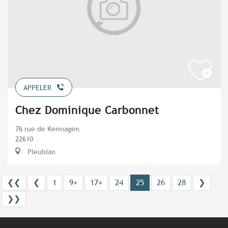
APPELER
Chez Dominique Carbonnet
76 rue de Kermagen
22610
Pleubian
❮❮
❮
1
9+
17+
24
25
26
28
❯
❯❯