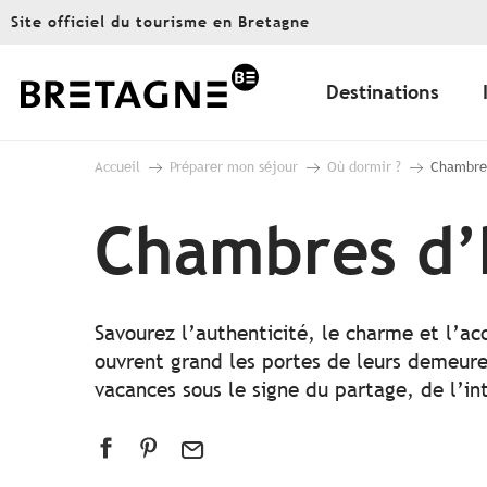
Aller
Site officiel du tourisme en Bretagne
au
contenu
principal
Destinations
Accueil
Préparer mon séjour
Où dormir ?
Chambres
Chambres d’
Savourez l’authenticité, le charme et l’ac
ouvrent grand les portes de leurs demeures
vacances sous le signe du partage, de l’i