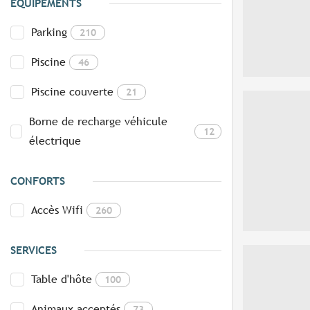
EQUIPEMENTS
Parking
210
Piscine
46
Piscine couverte
21
Borne de recharge véhicule
12
électrique
CONFORTS
Accès Wifi
260
SERVICES
Table d'hôte
100
Animaux acceptés
73