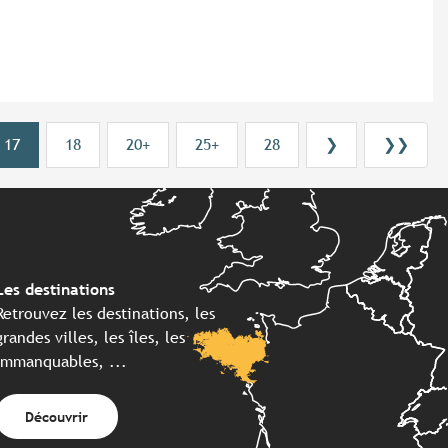
17
18
20+
25+
28
❯
❯❯
Les destinations
Retrouvez les destinations, les
grandes villes, les îles, les
immanquables, ...
Découvrir