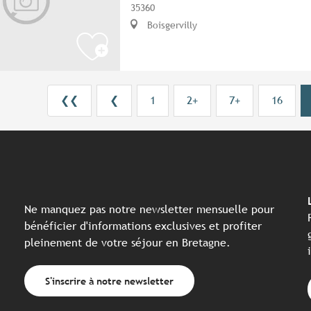
35360
Boisgervilly
❮❮
❮
1
2+
7+
16
Ne manquez pas notre newsletter mensuelle pour
bénéficier d'informations exclusives et profiter
pleinement de votre séjour en Bretagne.
S'inscrire à notre newsletter