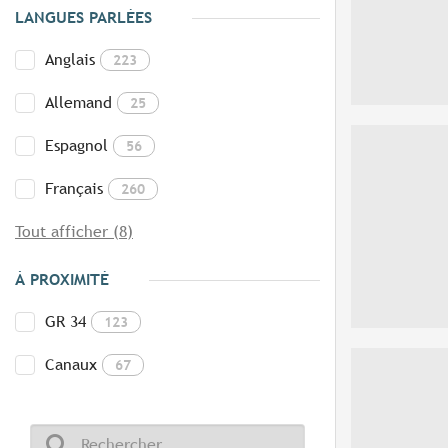
LANGUES PARLÉES
Anglais
223
Allemand
25
Espagnol
56
Français
260
Tout afficher (8)
À PROXIMITÉ
GR 34
123
Canaux
67