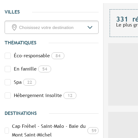
VILLES
331
r
Le plus g
THÉMATIQUES
Éco-responsable
84
En famille
54
Spa
22
Hébergement insolite
12
DESTINATIONS
Cap Fréhel - Saint-Malo - Baie du
59
Mont Saint-Michel