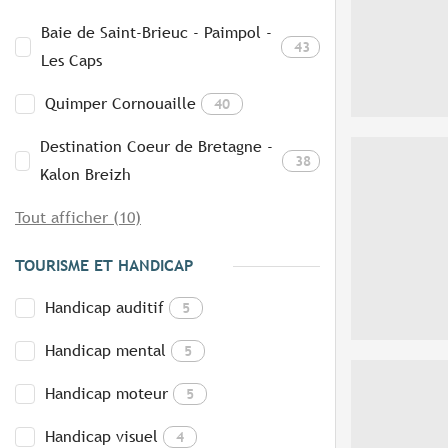
Baie de Saint-Brieuc - Paimpol -
43
Les Caps
Quimper Cornouaille
40
Destination Coeur de Bretagne -
38
Kalon Breizh
Tout afficher (10)
TOURISME ET HANDICAP
Handicap auditif
5
Handicap mental
5
Handicap moteur
5
Handicap visuel
4