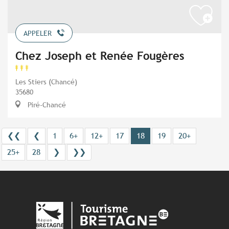
APPELER
Chez Joseph et Renée Fougères
Les Stiers (Chancé)
35680
Piré-Chancé
❮❮
❮
1
6+
12+
17
18
19
20+
25+
28
❯
❯❯