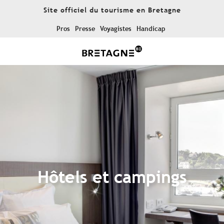
Aller
Site officiel du tourisme en Bretagne
au
contenu
Pros
Presse
Voyagistes
Handicap
principal
Hôtels et campings