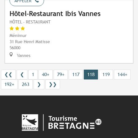
APPELER
Hôtel-Restaurant Ibis Vannes
HÔTEL - RESTAURANT
Ménimur
31 Rue Henri Matisse
56000
Vannes
❮❮
❮
1
40+
79+
117
118
119
144+
192+
263
❯
❯❯