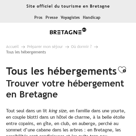
Aller
Site officiel du tourisme en Bretagne
au
contenu
Pros
Presse
Voyagistes
Handicap
principal
Accueil
Préparer mon séjour
Où dormir ?
Tous les hébergements
Tous les hébergements
Ajo
Trouver votre hébergement
en Bretagne
Tout seul dans un lit
king size
, en famille dans une yourte,
en couple blotti dans un hôtel de charme, à la belle étoile
entre copains, en gîte, en club, en auberge, perché au
sommet d’une cabane dans les arbres : en Bretagne, les